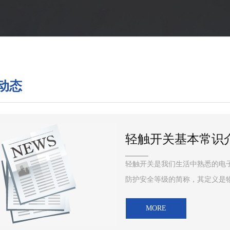
动态
轻触开关基本常识
轻触开关是我们生活中熟悉的电子
防护安全等级的简称，其定义是物
MORE