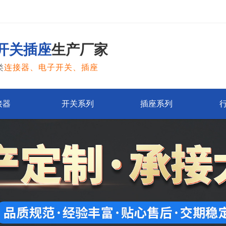
开关插座
生产厂家
类
连接器、电子开关、插座
接器
开关系列
插座系列