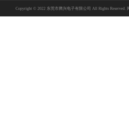
Copyright © 2022 东莞市腾兴电子有限公司 All Rights Reserve