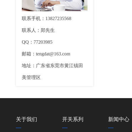
联系手机：13827235568
联系人：郑先生
QQ：77203985
邮箱：tengdat@163.com
地址：广东省东莞市黄江镇田
美管理区
关于我们
开关系列
新闻中心